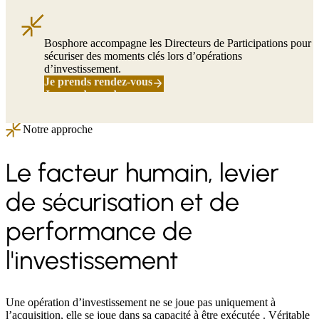
Bosphore accompagne les Directeurs de Participations pour
sécuriser des moments clés lors d’opérations
d’investissement.
Je prends rendez-vous
J
e
p
r
e
n
d
s
r
e
n
d
e
z
-
v
o
u
s
J
e
p
r
e
n
d
s
r
e
n
d
e
z
-
v
o
u
s
Notre approche
Le facteur humain, levier
de sécurisation et de
performance de
l'investissement
Une opération d’investissement ne se joue pas uniquement à
l’acquisition, elle se joue dans sa capacité à être exécutée . Véritable