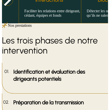
d’une
Faciliter les relations entre dirigeant,
Détecter les su
cédant, équipes et fonds
qu’ils ne ralen
Nos prestations
Les trois phases de notre
intervention
Identification et évaluation des
dirigeants potentiels
Préparation de la transmission