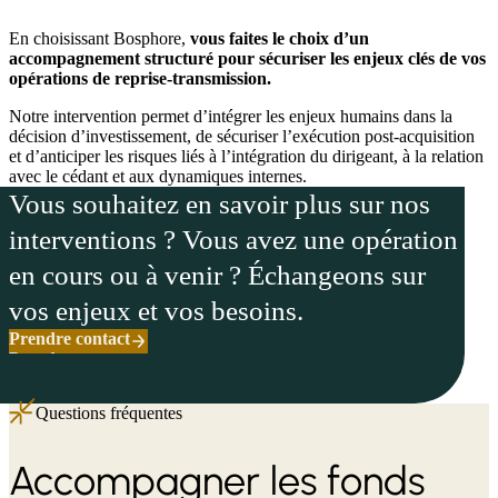
En choisissant Bosphore,
vous faites le choix d’un
accompagnement structuré pour sécuriser les enjeux clés de vos
opérations de reprise-transmission.
Notre intervention permet d’intégrer les enjeux humains dans la
décision d’investissement, de sécuriser l’exécution post-acquisition
et d’anticiper les risques liés à l’intégration du dirigeant, à la relation
avec le cédant et aux dynamiques internes.
Vous souhaitez en savoir plus sur nos
interventions ? Vous avez une opération
en cours ou à venir ? Échangeons sur
vos enjeux et vos besoins.
Prendre contact
P
r
e
n
d
r
e
c
o
n
t
a
c
t
P
r
e
n
d
r
e
c
o
n
t
a
c
t
Questions fréquentes
Accompagner les fonds