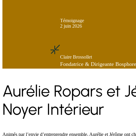
Témoignage
2 juin 2026
Claire Brossollet
Fondatrice & Dirigeante Bosphor
Aurélie Ropars et 
Noyer Intérieur
Animés par l’envie d’entreprendre ensemble, Aurélie et Jérôme ont choi