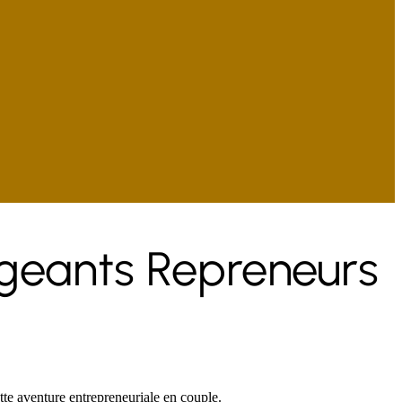
igeants Repreneurs
tte aventure entrepreneuriale en couple.