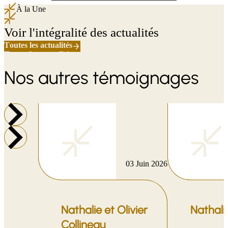
À la Une
Voir l'intégralité des actualités
Toutes les actualités
T
o
u
t
e
s
l
e
s
a
c
t
u
a
l
i
t
é
s
T
o
u
t
e
s
l
e
s
a
c
t
u
a
l
i
t
é
s
Nos autres témoignages
03 Juin 2026
Nathalie et Olivier
Nathal
Collineau